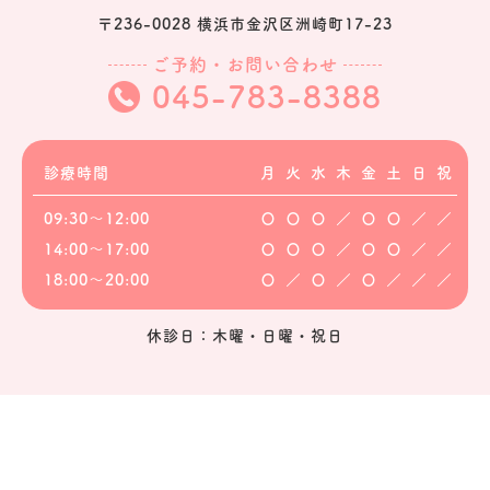
〒236-0028 横浜市金沢区洲崎町17-23
ご予約・お問い合わせ
045-783-8388
診療時間
月
火
水
木
金
土
日
祝
09:30～12:00
〇
〇
〇
／
〇
〇
／
／
14:00～17:00
〇
〇
〇
／
〇
〇
／
／
18:00～20:00
〇
／
〇
／
〇
／
／
／
休診日：木曜・日曜・祝日